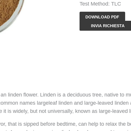
Test Method: TLC
DOWNLOAD PDF
Polvere
INVIA RICHIESTA
di
estratto
di
fiori
di
tiglio
quantità
 an linden flower. Linden is a deciduous tree, native to 
e common names largeleaf linden and large-leaved linden 
 it is widely, but not universally, known as large-leaved 
vor, that is sipped before bedtime, can help to relax the 