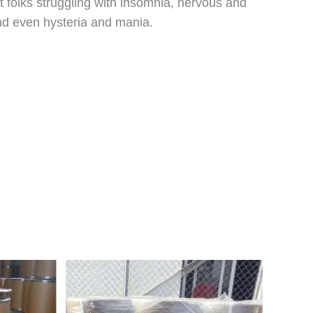
t folks struggling with insomnia, nervous and
and even hysteria and mania.