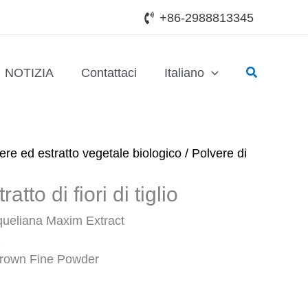
+86-2988813345
Cerca
NOTIZIA
Contattaci
Italiano
ere ed estratto vegetale biologico
/ Polvere di
atto di fiori di tiglio
queliana Maxim Extract
1
Brown Fine Powder