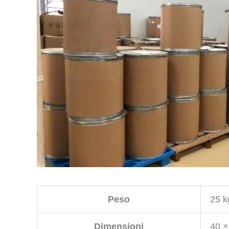
Peso
25 k
Dimensioni
40 ×