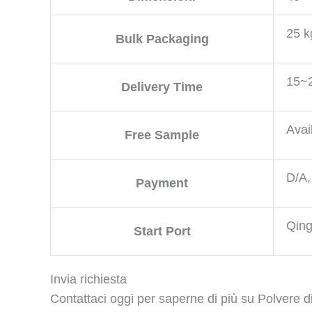
25 k
Bulk Packaging
15~2
Delivery Time
Avai
Free Sample
D/A,
Payment
Qing
Start Port
Invia richiesta
Contattaci oggi per saperne di più su Polvere di 