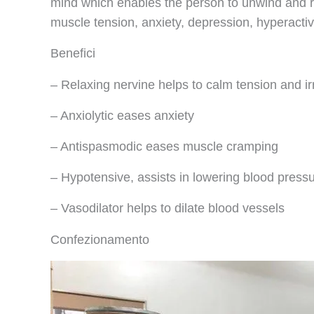
mind which enables the person to unwind and re
muscle tension, anxiety, depression, hyperactiv
Benefici
– Relaxing nervine helps to calm tension and irr
– Anxiolytic eases anxiety
– Antispasmodic eases muscle cramping
– Hypotensive, assists in lowering blood press
– Vasodilator helps to dilate blood vessels
Confezionamento