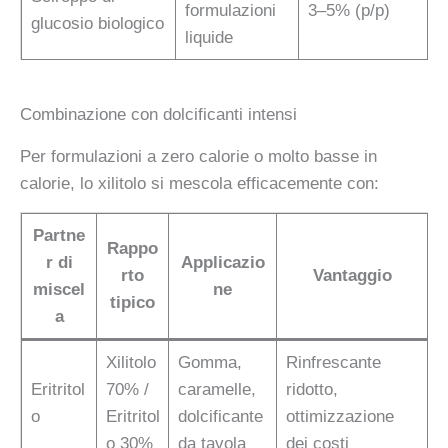
formulazioni
3–5% (p/p)
glucosio biologico
liquide
Combinazione con dolcificanti intensi
Per formulazioni a zero calorie o molto basse in
calorie, lo xilitolo si mescola efficacemente con:
Partne
Rappo
r di
Applicazio
rto
Vantaggio
miscel
ne
tipico
a
Xilitolo
Gomma,
Rinfrescante
Eritritol
70% /
caramelle,
ridotto,
o
Eritritol
dolcificante
ottimizzazione
o 30%
da tavola
dei costi