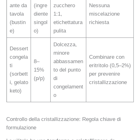
ante da
(ingre
zucchero
Nessuna
tavola
diente
1:1,
miscelazione
(bustin
singol
etichettatura
richiesta
e)
o)
pulita
Dolcezza,
Dessert
minore
congela
Combinare con
8–
abbassamen
ti
eritritolo (0,5–2%)
15%
to del punto
(sorbett
per prevenire
(p/p)
di
i, gelato
cristallizzazione
congelament
keto)
o
Controllo della cristallizzazione: Regola chiave di
formulazione