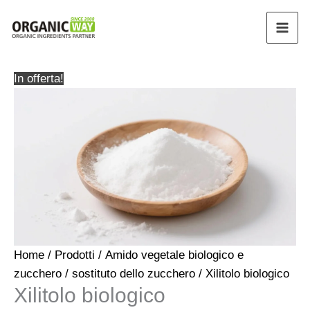
Vai
al
contenuto
In offerta!
Home
/
Prodotti
/
Amido vegetale biologico e
zucchero
/
sostituto dello zucchero
/ Xilitolo biologico
Xilitolo biologico