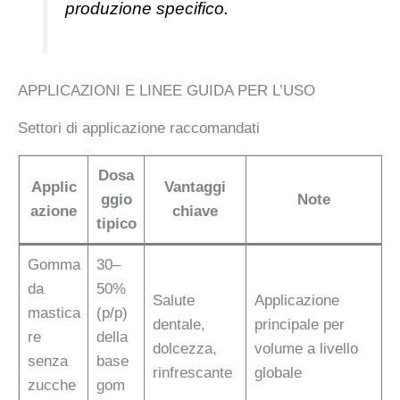
produzione specifico.
APPLICAZIONI E LINEE GUIDA PER L’USO
Settori di applicazione raccomandati
Dosa
Applic
Vantaggi
ggio
Note
azione
chiave
tipico
Gomma
30–
da
50%
Salute
Applicazione
mastica
(p/p)
dentale,
principale per
re
della
dolcezza,
volume a livello
senza
base
rinfrescante
globale
zucche
gom