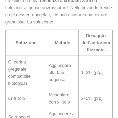
Lo xilitolo ha una
tendenza a cristallizzare
da
soluzioni acquose sovrassature. Nelle bevande fredde
e nei dessert congelati, ciò può causare una texture
granulosa. La soluzione:
Dosaggio
Soluzione
Metodo
dell’anticrista
llizzante
Glicerina
Aggiungere
(vegetale,
alla fase
1–3% (p/p)
compatibile
acquosa
biologica)
Mescolare
Eritritolo
2–5% (p/p)
con xilitolo
Aggiungere a
Sciroppo di