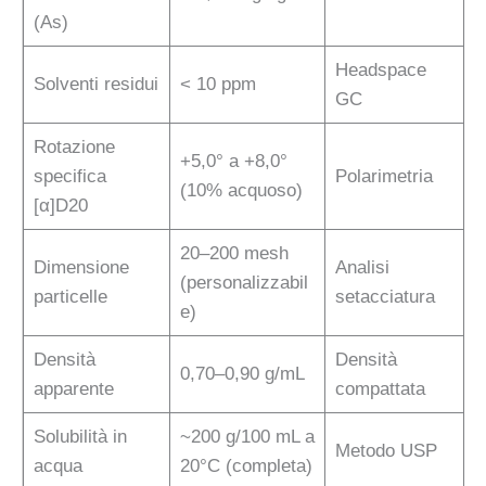
(As)
Headspace
Solventi residui
< 10 ppm
GC
Rotazione
+5,0° a +8,0°
specifica
Polarimetria
(10% acquoso)
[α]D20
20–200 mesh
Dimensione
Analisi
(personalizzabil
particelle
setacciatura
e)
Densità
Densità
0,70–0,90 g/mL
apparente
compattata
Solubilità in
~200 g/100 mL a
Metodo USP
acqua
20°C (completa)