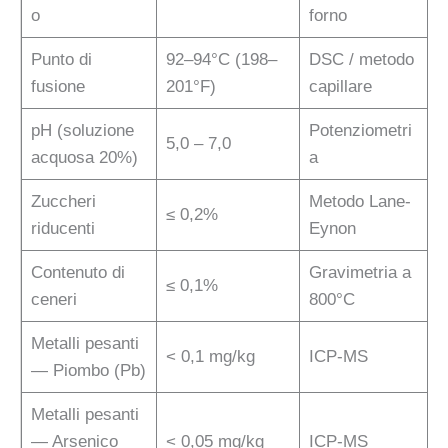
o
forno
Punto di
92–94°C (198–
DSC / metodo
fusione
201°F)
capillare
pH (soluzione
Potenziometri
5,0 – 7,0
acquosa 20%)
a
Zuccheri
Metodo Lane-
≤ 0,2%
riducenti
Eynon
Contenuto di
Gravimetria a
≤ 0,1%
ceneri
800°C
Metalli pesanti
< 0,1 mg/kg
ICP-MS
— Piombo (Pb)
Metalli pesanti
— Arsenico
< 0,05 mg/kg
ICP-MS