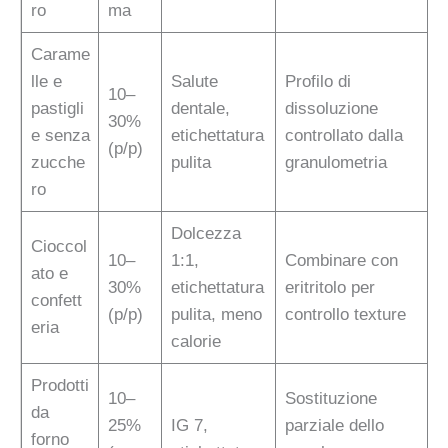
ro
ma
Carame
lle e
Salute
Profilo di
10–
pastigli
dentale,
dissoluzione
30%
e senza
etichettatura
controllato dalla
(p/p)
zucche
pulita
granulometria
ro
Dolcezza
Cioccol
10–
1:1,
Combinare con
ato e
30%
etichettatura
eritritolo per
confett
(p/p)
pulita, meno
controllo texture
eria
calorie
Prodotti
10–
Sostituzione
da
25%
IG 7,
parziale dello
forno