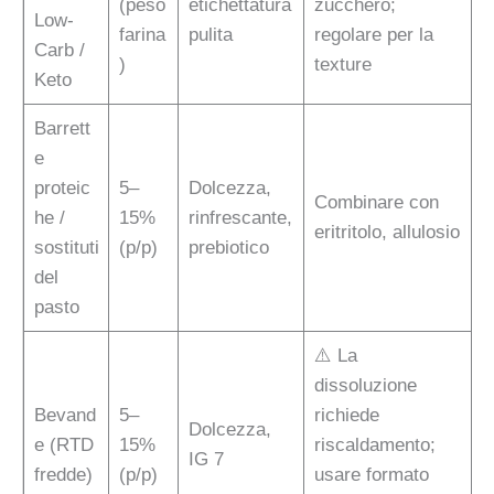
(peso
etichettatura
zucchero;
Low-
farina
pulita
regolare per la
Carb /
)
texture
Keto
Barrett
e
proteic
5–
Dolcezza,
Combinare con
he /
15%
rinfrescante,
eritritolo, allulosio
sostituti
(p/p)
prebiotico
del
pasto
⚠️ La
dissoluzione
Bevand
5–
richiede
Dolcezza,
e (RTD
15%
riscaldamento;
IG 7
fredde)
(p/p)
usare formato