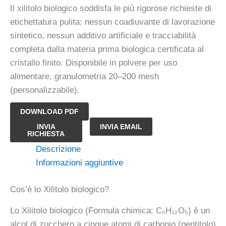
Il xilitolo biologico soddisfa le più rigorose richieste di
etichettatura pulita: nessun coadiuvante di lavorazione
sintetico, nessun additivo artificiale e tracciabilità
completa dalla materia prima biologica certificata al
cristallo finito. Disponibile in polvere per uso
alimentare, granulometria 20–200 mesh
(personalizzabile).
DOWNLOAD PDF
Xilitolo
INVIA
INVIA EMAIL
RICHIESTA
biologico
Descrizione
quantità
Informazioni aggiuntive
Cos’è lo Xilitolo biologico?
Lo Xilitolo biologico (Formula chimica: C₅H₁₂O₅) è un
alcol di zucchero a cinque atomi di carbonio (pentitolo)