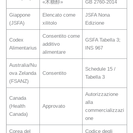
«木糖醇»
GB 2760-2014
Giappone
Elencato come
JSFA Nona
(JSFA)
xilitolo
Edizione
Consentito come
Codex
GSFA Tabella 3;
additivo
Alimentarius
INS 967
alimentare
Australia/Nu
Schedule 15 /
ova Zelanda
Consentito
Tabella 3
(FSANZ)
Autorizzazione
Canada
alla
(Health
Approvato
commercializzazi
Canada)
one
Corea del
Codice degli