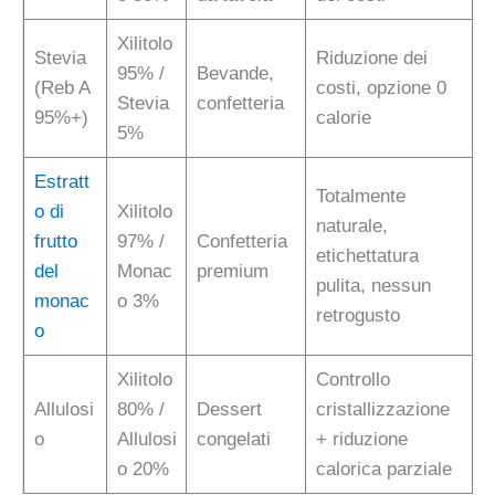
Xilitolo
Stevia
Riduzione dei
95% /
Bevande,
(Reb A
costi, opzione 0
Stevia
confetteria
95%+)
calorie
5%
Estratt
Totalmente
o di
Xilitolo
naturale,
frutto
97% /
Confetteria
etichettatura
del
Monac
premium
pulita, nessun
monac
o 3%
retrogusto
o
Xilitolo
Controllo
Allulosi
80% /
Dessert
cristallizzazione
o
Allulosi
congelati
+ riduzione
o 20%
calorica parziale