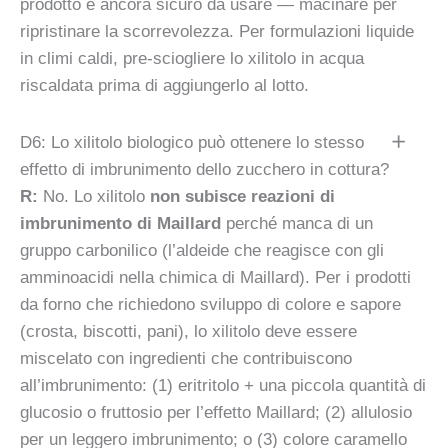
prodotto è ancora sicuro da usare — macinare per
ripristinare la scorrevolezza. Per formulazioni liquide
in climi caldi, pre-sciogliere lo xilitolo in acqua
riscaldata prima di aggiungerlo al lotto.
D6: Lo xilitolo biologico può ottenere lo stesso
effetto di imbrunimento dello zucchero in cottura?
R:
No. Lo xilitolo
non subisce reazioni di
imbrunimento di Maillard
perché manca di un
gruppo carbonilico (l’aldeide che reagisce con gli
amminoacidi nella chimica di Maillard). Per i prodotti
da forno che richiedono sviluppo di colore e sapore
(crosta, biscotti, pani), lo xilitolo deve essere
miscelato con ingredienti che contribuiscono
all’imbrunimento: (1) eritritolo + una piccola quantità di
glucosio o fruttosio per l’effetto Maillard; (2) allulosio
per un leggero imbrunimento; o (3) colore caramello