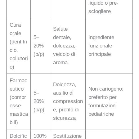
liquido o pre-
sciogliere
Cura
Salute
orale
5–
dentale,
Ingrediente
(dentifri
20%
dolcezza,
funzionale
cio,
(p/p)
veicolo di
principale
collutori
aroma
o)
Farmac
Dolcezza,
eutico
Non cariogeno;
5–
ausilio di
(compr
preferito per
20%
compression
esse
formulazioni
(p/p)
e, profilo di
mastica
pediatriche
sicurezza
bili)
Dolcific
100%
Sostituzione