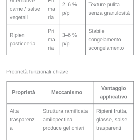
Alternative
Pri
2–6 %
Texture pulita
carne / salse
ma
p/p
senza granulosità
vegetali
ria
Pri
Stabile
Ripieni
3–6 %
ma
congelamento-
pasticceria
p/p
ria
scongelamento
Proprietà funzionali chiave
Vantaggio
Proprietà
Meccanismo
applicativo
Alta
Struttura ramificata
Ripieni frutta,
trasparenz
amilopectina
glasse, salse
a
produce gel chiari
trasparenti