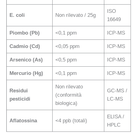
ISO
E. coli
Non rilevato / 25g
16649
Piombo (Pb)
<0,1 ppm
ICP-MS
Cadmio (Cd)
<0,05 ppm
ICP-MS
Arsenico (As)
<0,5 ppm
ICP-MS
Mercurio (Hg)
<0,1 ppm
ICP-MS
Non rilevato
Residui
GC-MS /
(conformità
pesticidi
LC-MS
biologica)
ELISA /
Aflatossina
<4 ppb (totali)
HPLC