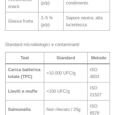
(p/p)
condimento
snack
2–5 %
Sapore neutro; alta
Glassa frutta
(p/p)
lucentezza
Standard microbiologici e contaminanti
Test
Standard
Metodo
Carica batterica
ISO
<10.000 UFC/g
totale (TPC)
4833
ISO
Lieviti e muffe
<100 UFC/g
21527
ISO
Salmonella
Non rilevato / 25g
6579