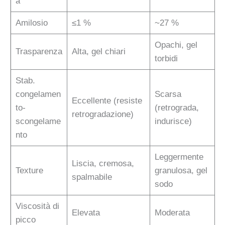
a
Amilosio
≤1 %
~27 %
Opachi, gel
Trasparenza
Alta, gel chiari
torbidi
Stab.
congelamen
Scarsa
Eccellente (resiste
to-
(retrograda,
retrogradazione)
scongelame
indurisce)
nto
Leggermente
Liscia, cremosa,
Texture
granulosa, gel
spalmabile
sodo
Viscosità di
Elevata
Moderata
picco