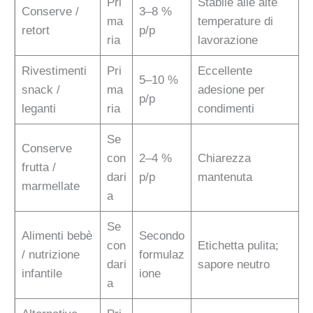
Pri
Stabile alle alte
Conserve /
3–8 %
ma
temperature di
retort
p/p
ria
lavorazione
Rivestimenti
Pri
Eccellente
5–10 %
snack /
ma
adesione per
p/p
leganti
ria
condimenti
Se
Conserve
con
2–4 %
Chiarezza
frutta /
dari
p/p
mantenuta
marmellate
a
Se
Alimenti bebè
Secondo
con
Etichetta pulita;
/ nutrizione
formulaz
dari
sapore neutro
infantile
ione
a