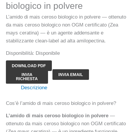
biologico in polvere
L’amido di mais ceroso biologico in polvere — ottenuto
da mais ceroso biologico non OGM certificato (Zea
mays ceratina) — è un agente addensante e
stabilizzante clean-label ad alta amilopectina.
Disponibilità:
Disponibile
DOWNLOAD PDF
Amido
INVIA
INVIA EMAIL
RICHIESTA
di
Descrizione
mais
ceroso
Cos’è l’amido di mais ceroso biologico in polvere?
biologico
in
L’amido di mais ceroso biologico in polvere
—
polvere
ottenuto da mais ceroso biologico non OGM certificato
quantità
(
Zea mays
ceratina) — è un ingrediente funzionale