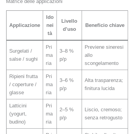
Matrice delle applicazioni
Ido
Livello
Applicazione
nei
Beneficio chiave
d’uso
tà
Pri
Previene sineresi
Surgelati /
3–8 %
ma
allo
salse / sughi
p/p
ria
scongelamento
Ripieni frutta
Pri
3–6 %
Alta trasparenza;
/ coperture /
ma
p/p
finitura lucida
glasse
ria
Latticini
Pri
2–5 %
Liscio, cremoso;
(yogurt,
ma
p/p
senza retrogusto
budino)
ria