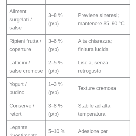
Alimenti
3–8 %
Previene sineresi;
surgelati /
(p/p)
mantenere 85–90 °C
salse
Ripieni frutta /
3–6 %
Alta chiarezza;
coperture
(p/p)
finitura lucida
Latticini /
2–5 %
Liscia, senza
salse cremose
(p/p)
retrogusto
Yogurt /
1–3 %
Texture cremosa
budino
(p/p)
Conserve /
3–8 %
Stabile ad alta
retort
(p/p)
temperatura
Legante
5–10 %
Adesione per
rivestimento