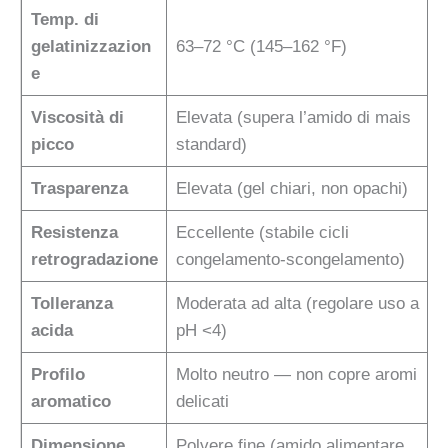
Temp. di
gelatinizzazion
63–72 °C (145–162 °F)
e
Viscosità di
Elevata (supera l’amido di mais
picco
standard)
Trasparenza
Elevata (gel chiari, non opachi)
Resistenza
Eccellente (stabile cicli
retrogradazione
congelamento-scongelamento)
Tolleranza
Moderata ad alta (regolare uso a
acida
pH <4)
Profilo
Molto neutro — non copre aromi
aromatico
delicati
Dimensione
Polvere fine (amido alimentare