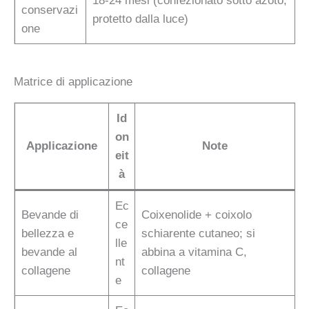
18-24 mesi (confezionato sotto azoto,
conservazi
protetto dalla luce)
one
Matrice di applicazione
Id
on
Applicazione
Note
eit
à
Ec
Bevande di
Coixenolide + coixolo
ce
bellezza e
schiarente cutaneo; si
lle
bevande al
abbina a vitamina C,
nt
collagene
collagene
e