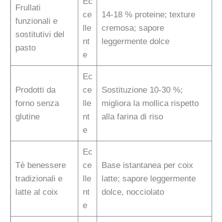
Ec
Frullati
ce
14-18 % proteine; texture
funzionali e
lle
cremosa; sapore
sostitutivi del
nt
leggermente dolce
pasto
e
Ec
Prodotti da
ce
Sostituzione 10-30 %;
forno senza
lle
migliora la mollica rispetto
glutine
nt
alla farina di riso
e
Ec
Tè benessere
ce
Base istantanea per coix
tradizionali e
lle
latte; sapore leggermente
latte al coix
nt
dolce, nocciolato
e