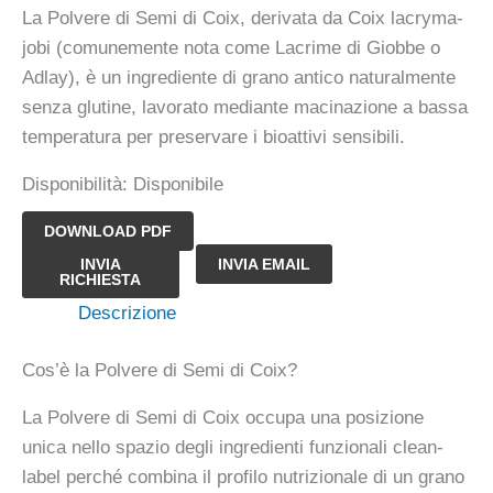
La Polvere di Semi di Coix, derivata da Coix lacryma-
jobi (comunemente nota come Lacrime di Giobbe o
Adlay), è un ingrediente di grano antico naturalmente
senza glutine, lavorato mediante macinazione a bassa
temperatura per preservare i bioattivi sensibili.
Disponibilità:
Disponibile
DOWNLOAD PDF
Polvere
INVIA
INVIA EMAIL
RICHIESTA
di
Descrizione
Semi
di
Cos’è la Polvere di Semi di Coix?
Coix
quantità
La Polvere di Semi di Coix occupa una posizione
unica nello spazio degli ingredienti funzionali clean-
label perché combina il profilo nutrizionale di un grano