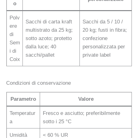
o
Polv
Sacchi di carta kraft
Sacchi da 5 / 10 /
ere
multistrato da 25 kg;
20 kg; fusti in fibra;
di
sotto azoto; protetto
confezione
Sem
dalla luce; 40
personalizzata per
i di
sacchi/pallet
private label
Coix
Condizioni di conservazione
Parametro
Valore
Temperatur
Fresco e asciutto; preferibilmente
a
sotto i 25 °C
Umidità
< 60 % UR